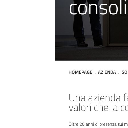
consoli
HOMEPAGE
AZIENDA
SO
Binder aut
Una azienda fa
valori che la c
Oltre 20 anni di presenza sui me