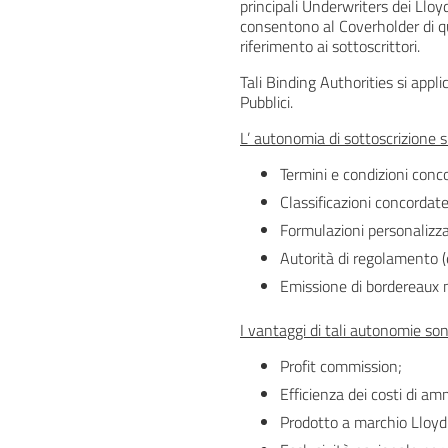
principali Underwriters dei Lloy
consentono al Coverholder di q
riferimento ai sottoscrittori.
Tali Binding Authorities si appli
Pubblici.
L’ autonomia di sottoscrizione si
Termini e condizioni conco
Classificazioni concordat
Formulazioni personalizza
Autorità di regolamento (e
Emissione di bordereaux m
I vantaggi di tali autonomie son
Profit commission;
Efficienza dei costi di am
Prodotto a marchio Lloyd'