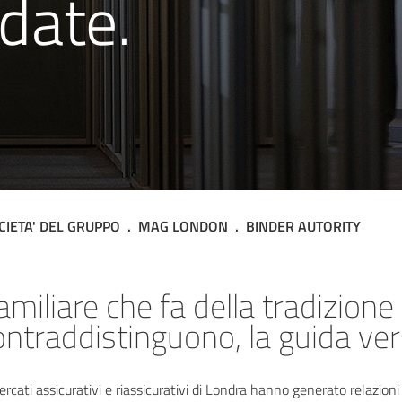
date.
CIETA' DEL GRUPPO
MAG LONDON
BINDER AUTORITY
ority
miliare che fa della tradizione e
ontraddistinguono, la guida vers
rcati assicurativi e riassicurativi di Londra hanno generato relazioni