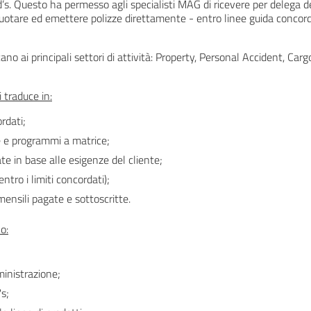
d’s. Questo ha permesso agli specialisti MAG di ricevere per delega de
uotare ed emettere polizze direttamente - entro linee guida concor
cano ai principali settori di attività: Property, Personal Accident, Carg
 traduce in:
rdati;
e e programmi a matrice;
te in base alle esigenze del cliente;
ntro i limiti concordati);
ensili pagate e sottoscritte.
o:
ministrazione;
s;