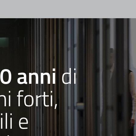
20 anni
di
i forti,
li e