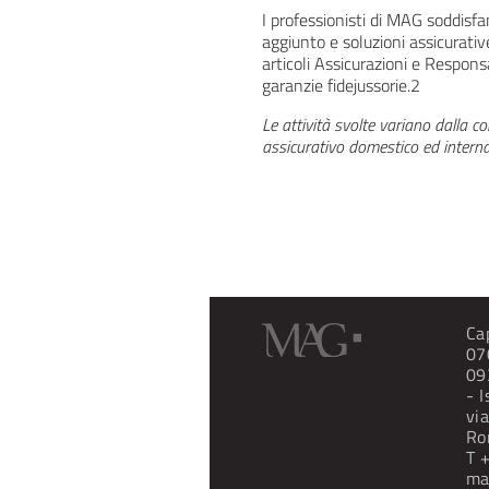
I professionisti di MAG soddisfan
aggiunto e soluzioni assicurativ
articoli Assicurazioni e Respons
garanzie fidejussorie.2
Le attività svolte variano dalla c
assicurativo domestico ed interna
Ca
07
09
- 
vi
Ro
T
ma