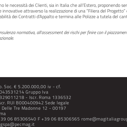
o le necessità dei Clienti, sia in Italia che all’Estero, proponendo ser
e innovative attraverso la realizzazione di una “Filiera del Progetto” 
abilità dei Contratti d’Appalto e termina alle Polizze a tutela del ca
onsulenza normativa, all'assessment dei rischi per finire con il piazzament
zionale.
p. Soc. € 5.200.000,00 iv - cf.
043531214 Gruppo Iva
329011218 - Iscr. Roma 1336532
Iscr. RUI B000400942
Sede legale
a Delle Tre Madonne
12 - 00197
ma
+39 06 85306540
F +39 06 85306565
rome@magitaliagrou
gspa@pecmag.it