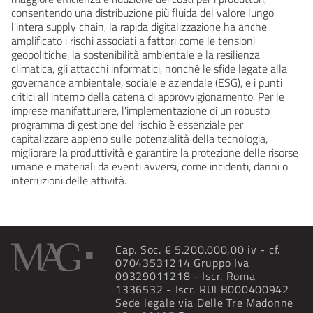
consentendo una distribuzione più fluida del valore lungo
l'intera supply chain, la rapida digitalizzazione ha anche
amplificato i rischi associati a fattori come le tensioni
geopolitiche, la sostenibilità ambientale e la resilienza
climatica, gli attacchi informatici, nonché le sfide legate alla
governance ambientale, sociale e aziendale (ESG), e i punti
critici all'interno della catena di approvvigionamento. Per le
imprese manifatturiere, l'implementazione di un robusto
programma di gestione del rischio è essenziale per
capitalizzare appieno sulle potenzialità della tecnologia,
migliorare la produttività e garantire la protezione delle risorse
umane e materiali da eventi avversi, come incidenti, danni o
interruzioni delle attività.
Cap. Soc. € 5.200.000,00 iv - cf.
07043531214 Gruppo Iva
09329011218 - Iscr. Roma
1336532 - Iscr. RUI B000400942
Sede legale via Delle Tre Madonne