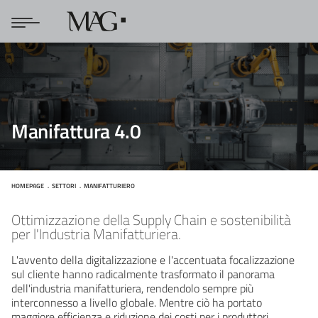
Manifattura 4.0
HOMEPAGE
SETTORI
MANIFATTURIERO
Manifatturiero
Ottimizzazione della Supply Chain e sostenibilità
per l'Industria Manifatturiera.
L'avvento della digitalizzazione e l'accentuata focalizzazione
sul cliente hanno radicalmente trasformato il panorama
dell'industria manifatturiera, rendendolo sempre più
interconnesso a livello globale. Mentre ciò ha portato
maggiore efficienza e riduzione dei costi per i produttori,