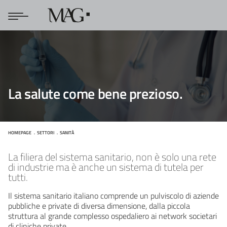
La salute come bene prezioso.
HOMEPAGE
SETTORI
SANITÀ
Sanità
La filiera del sistema sanitario, non è solo una rete
di industrie ma è anche un sistema di tutela per
tutti.
Il sistema sanitario italiano comprende un pulviscolo di aziende
pubbliche e private di diversa dimensione, dalla piccola
struttura al grande complesso ospedaliero ai network societari
di cliniche private.