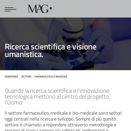
Ricerca scientifica e visione
umanistica.
HOMEPAGE
SETTORI
FARMACEUTICO E MEDICALE
Farmaceutico e Medicale
Quando la ricerca scientifica e l’innovazione
tecnologica mettono al centro del progetto,
l’Uomo.
Il settore farmaceutico, medicale e bio-medicale sono settori
oggi centrali nella ricerca e sviluppo. Sempre di più questo
settore è chiamato a rispondere attraverso metodologie e
processi di ricerca sempre più sofisticati, performanti e,