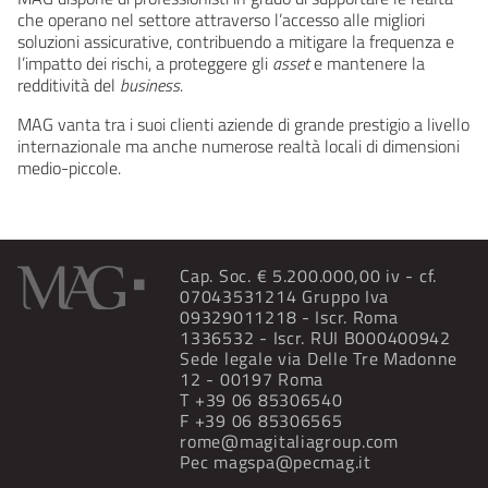
che operano nel settore attraverso l’accesso alle migliori
soluzioni assicurative, contribuendo a mitigare la frequenza e
l’impatto dei rischi, a proteggere gli
asset
e mantenere la
redditività del
business
.
MAG vanta tra i suoi clienti aziende di grande prestigio a livello
internazionale ma anche numerose realtà locali di dimensioni
medio-piccole.
Cap. Soc. € 5.200.000,00 iv - cf.
07043531214 Gruppo Iva
09329011218 - Iscr. Roma
1336532 - Iscr. RUI B000400942
Sede legale via Delle Tre Madonne
12 - 00197 Roma
T
+39 06 85306540
F +39 06 85306565
rome@magitaliagroup.com
Pec
magspa@pecmag.it