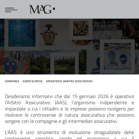
HOMEPAGE
EVENTI & PRESS
OPERATIVITA' ARBITRO ASSICURATIVO
OPERATIVITA' ARBITRO ASSICURATIVO
Desideriamo informarvi che dal 15 gennaio 2026 è operativo
l’Arbitro Assicurativo (AAS), l’organismo indipendente e
imparziale a cui i cittadini e le imprese possono rivolgersi per
risolvere le controversie di natura assicurativa che possono
sorgere con le compagnie e gli intermediari assicurativi.
L’AAS è uno strumento di risoluzione stragiudiziale delle
controversie semplice, rapido ed economico a cui il