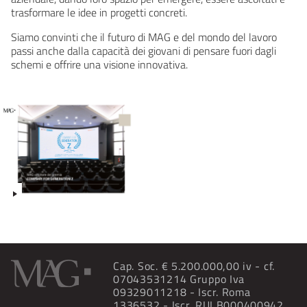
trasformare le idee in progetti concreti.
Siamo convinti che il futuro di MAG e del mondo del lavoro
passi anche dalla capacità dei giovani di pensare fuori dagli
schemi e offrire una visione innovativa.
Cap. Soc. € 5.200.000,00 iv - cf.
07043531214 Gruppo Iva
09329011218 - Iscr. Roma
1336532 - Iscr. RUI B000400942