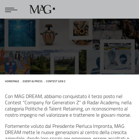
HOMEPAGE
EVENTI & PRESS
CONTEST GEN Z
Contest Gen Z
Con MAG DREAM, abbiamo conquistato il terzo posto nel
Contest "Company for Generation Z" di Radar Academy, nella
categoria Politiche di Talent Retaining, un riconoscimento al
nostro impegno nel valorizzare e trattenere le giovani risorse.
Fortemente voluto dal Presidente Pierluca Impronta, MAG
DREAM mette le nuove generazioni al centro della crescita
aziendale, dando loro spazio per emergere, essere ascoltati e