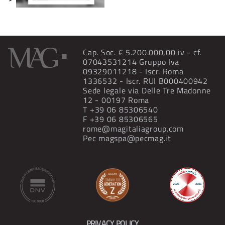
Cap. Soc. € 5.200.000,00 iv - cf.
07043531214 Gruppo Iva
09329011218 - Iscr. Roma
1336532 - Iscr. RUI B000400942
Sede legale via Delle Tre Madonne
12 - 00197 Roma
T
+39 06 85306540
F +39 06 85306565
rome@magitaliagroup.com
Pec
magspa@pecmag.it
PRIVACY POLICY