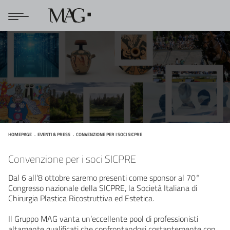
HOMEPAGE
EVENTI & PRESS
CONVENZIONE PER I SOCI SICPRE
Convenzione per i soci SICPRE
Convenzione per i soci SICPRE
Dal 6 all’8 ottobre saremo presenti come sponsor al 70°
Congresso nazionale della SICPRE, la Società Italiana di
Chirurgia Plastica Ricostruttiva ed Estetica.
Il Gruppo MAG vanta un’eccellente pool di professionisti
altamente qualificati che confrontandosi costantemente con