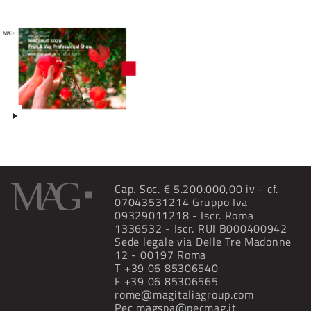
Cap. Soc. € 5.200.000,00 iv - cf.
07043531214 Gruppo Iva
09329011218 - Iscr. Roma
1336532 - Iscr. RUI B000400942
Sede legale via Delle Tre Madonne
12 - 00197 Roma
T
+39 06 85306540
F +39 06 85306565
rome@magitaliagroup.com
Pec
magspa@pecmag.it