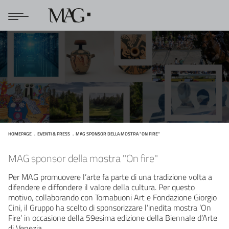
HOMEPAGE
EVENTI & PRESS
MAG SPONSOR DELLA MOSTRA "ON FIRE"
MAG sponsor della mostra "On fire"
MAG sponsor della mostra "On fire"
Per MAG promuovere l’arte fa parte di una tradizione volta a
difendere e diffondere il valore della cultura. Per questo
motivo, collaborando con Tornabuoni Art e Fondazione Giorgio
Cini, il Gruppo ha scelto di sponsorizzare l’inedita mostra ‘On
Fire’ in occasione della 59esima edizione della Biennale d’Arte
di Venezia.