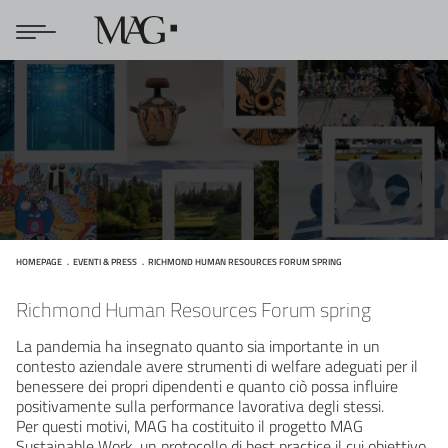
HOMEPAGE
EVENTI & PRESS
RICHMOND HUMAN RESOURCES FORUM SPRING
Richmond Human Resources Forum Spring
Richmond Human Resources Forum spring
La pandemia ha insegnato quanto sia importante in un
contesto aziendale avere strumenti di welfare adeguati per il
benessere dei propri dipendenti e quanto ciò possa influire
positivamente sulla performance lavorativa degli stessi.
Per questi motivi, MAG ha costituito il progetto MAG
Sustainable Work, un protocollo di best practice il cui obiettivo